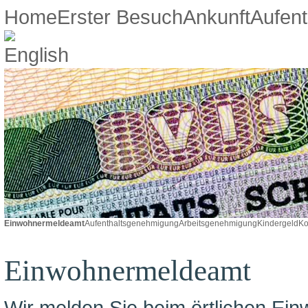
Home
Erster Besuch
Ankunft
Aufent
Einwohnermeldeamt
Aufenthaltsgenehmigung
Arbeitsgenehmigung
Kindergeld
Ko
Einwohnermeldeamt
Wir melden Sie beim örtlichen Ei