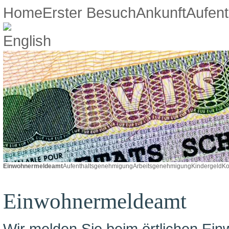
Home
Erster Besuch
Ankunft
Aufent
Einwohnermeldeamt
Aufenthaltsgenehmigung
Arbeitsgenehmigung
Kindergeld
Ko
Einwohnermeldeamt
Wir melden Sie beim örtlichen Ei